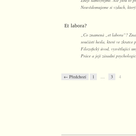
Znějí samozřejmě. Ale jsou to p
Neuvědomujeme si vzduch, kte
Et labora?
„Co znamená „et labora“? Zname
součástí hesla, které ve zkratce
Filozofický úvod, vysvětlující s
Práce a její zásadní psychologi
← Předchozí
1
…
3
4