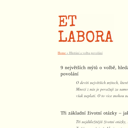
Home
»
Hledání a volba povolání
9 největších mýtů o volbě, hle
povolání
O devíti největších mýtech, kter
Mnozí z nás je považují za samo
však neplatí. O to více mohou na
Tři základní životní otázky – ja
Tři nejdůležitější životní otázk