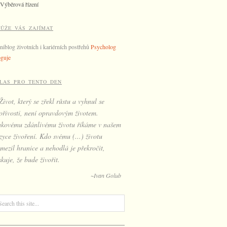
Výběrová řízení
ŮŽE VÁS ZAJÍMAT
niblog životních i kariérních postřehů
Psycholog
oguje
LAS PRO TENTO DEN
Život, který se zřekl růstu a vyhnul se
ořivosti, není opravdovým životem.
akovému zdánlivému životu říkáme v našem
zyce živoření. Kdo svému (...) životu
mezil hranice a nehodlá je překročit,
skuje, že bude živořit.
~Ivan Golub