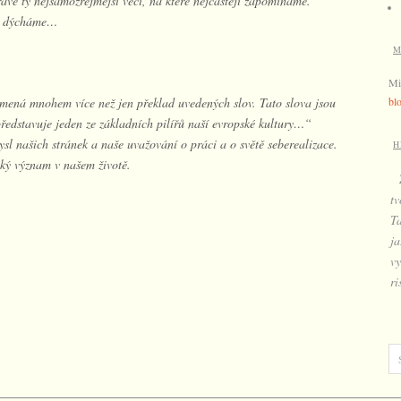
rávě ty nejsamozřejmější věci, na které nejčastěji zapomínáme.
rý dýcháme…
M
Mi
ná mnohem více než jen překlad uvedených slov. Tato slova jsou
bl
 představuje jeden ze základních pilířů naší evropské kultury…“
mysl našich stránek a naše uvažování o práci a o světě seberealizace.
H
cký význam v našem životě.
tv
T
ja
vy
ri