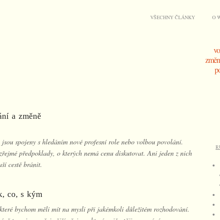
VŠECHNY ČLÁNKY
O 
vo
změna
po
dání a změně
é jsou spojeny s hledáním nové profesní role nebo volbou povolání.
R
zřejmé předpoklady, o kterých nemá cenu diskutovat. Ani jeden z nich
ší cestě bránit.
k, co, s kým
y, které bychom měli mít na mysli při jakémkoli důležitém rozhodování.