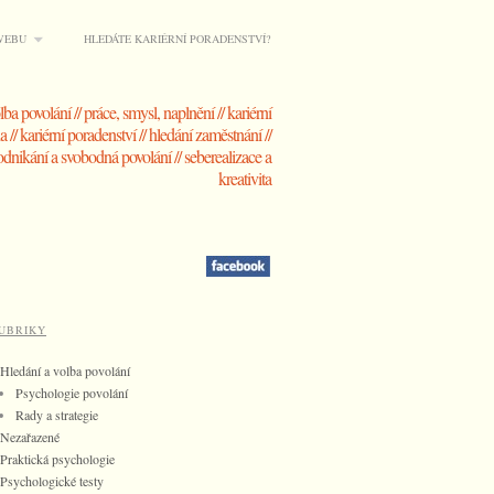
WEBU
HLEDÁTE KARIÉRNÍ PORADENSTVÍ?
lba povolání // práce, smysl, naplnění // kariérní
 // kariérní poradenství // hledání zaměstnání //
dnikání a svobodná povolání // seberealizace a
kreativita
UBRIKY
Hledání a volba povolání
Psychologie povolání
Rady a strategie
Nezařazené
Praktická psychologie
Psychologické testy