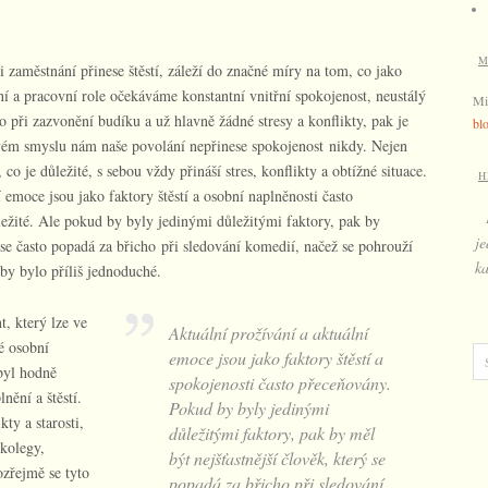
M
zaměstnání přinese štěstí, záleží do značné míry na tom, co jako
í a pracovní role očekáváme konstantní vnitřní spokojenost, neustálý
Mi
 při zazvonění budíku a už hlavně žádné stresy a konflikty, pak je
bl
vém smyslu nám naše povolání nepřinese spokojenost nikdy. Nejen
co je důležité, s sebou vždy přináší stres, konflikty a obtížné situace.
H
í emoce jsou jako faktory štěstí a osobní naplněnosti často
ležité. Ale pokud by byly jedinými důležitými faktory, pak by
je
ý se často popadá za břicho při sledování komedií, načež se pohrouží
ka
by bylo příliš jednoduché.
, který lze ve
Aktuální prožívání a aktuální
vé osobní
emoce jsou jako faktory štěstí a
 byl hodně
spokojenosti často přeceňovány.
nění a štěstí.
Pokud by byly jedinými
ty a starosti,
důležitými faktory, pak by měl
 kolegy,
být nejšťastnější člověk, který se
zřejmě se tyto
popadá za břicho při sledování