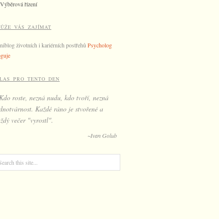
Výběrová řízení
ŮŽE VÁS ZAJÍMAT
niblog životních i kariérních postřehů
Psycholog
oguje
LAS PRO TENTO DEN
Kdo roste, nezná nudu, kdo tvoří, nezná
dnotvárnost. Každé ráno je stvořené a
ždý večer "vyrostl".
~Ivan Golub