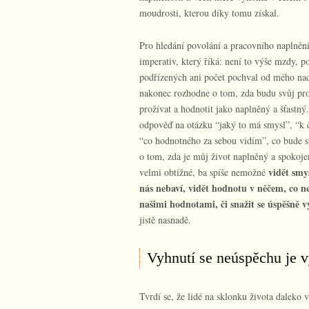
moudrosti, kterou díky tomu získal.
Pro hledání povolání a pracovního naplnění 
imperativ, který říká: není to výše mzdy, p
podřízených ani počet pochval od mého nad
nakonec rozhodne o tom, zda budu svůj pro
prožívat a hodnotit jako naplněný a šťastný
odpověď na otázku “jaký to má smysl”, “k 
“co hodnotného za sebou vidím”, co bude 
o tom, zda je můj život naplněný a spokoje
vidět smy
velmi obtížné, ba spíše nemožné
nás nebaví, vidět hodnotu v něčem, co ne
našimi hodnotami, či snažit se úspěšně 
jistě nasnadě.
Vyhnutí se neúspěchu je v
Tvrdí se, že lidé na sklonku života daleko ví