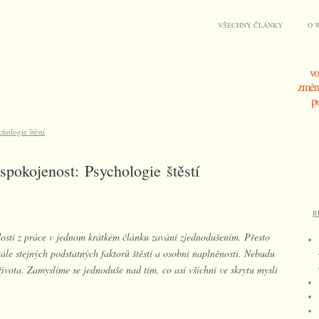
VŠECHNY ČLÁNKY
O 
vo
změna
po
hologie štěstí
spokojenost: Psychologie štěstí
R
adosti z práce v jednom krátkém článku zavání zjednodušením. Přesto
ále stejných podstatných faktorů štěstí a osobní naplněnosti. Nebudu
ivota. Zamyslíme se jednoduše nad tím, co asi všichni ve skrytu mysli