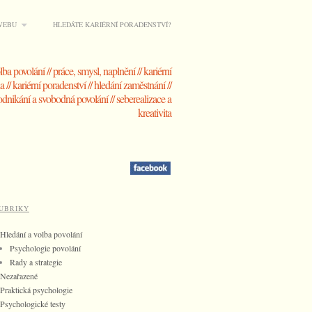
WEBU
HLEDÁTE KARIÉRNÍ PORADENSTVÍ?
lba povolání // práce, smysl, naplnění // kariérní
 // kariérní poradenství // hledání zaměstnání //
dnikání a svobodná povolání // seberealizace a
kreativita
UBRIKY
Hledání a volba povolání
Psychologie povolání
Rady a strategie
Nezařazené
Praktická psychologie
Psychologické testy