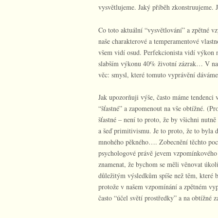
vysvětlujeme. Jaký příběh zkonstruujeme. 
Co toto aktuální “vysvětlování” a zpětné v
naše charakterové a temperamentové vlastno
všem vidí osud. Perfekcionista vidí výkon 
slabším výkonu 40% životní zázrak… V našem
věc: smysl, které tomuto vyprávění dáváme n
Jak upozorňuji výše, často máme tendenci 
“šťastné” a zapomenout na vše obtížné. (Pr
šťastné – není to proto, že by všichni nutn
a šeď primitivismu. Je to proto, že to byla 
mnohého pěkného…. Zobecnění těchto pocitů
psychologové právě jevem vzpomínkového o
znamenat, že bychom se měli věnovat úkol
důležitým výsledkům spíše než těm, které b
protože v našem vzpomínání a zpětném vypr
často “účel světí prostředky” a na obtížné