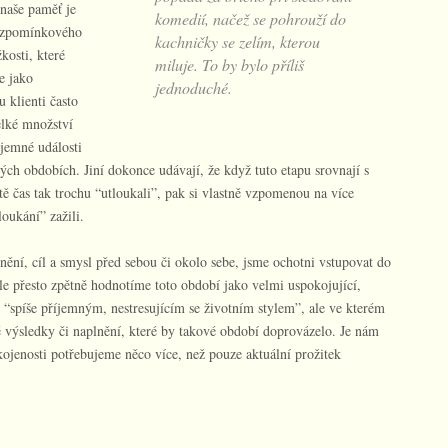
naše paměť je
komedií, načež se pohrouží do
 vzpomínkového
kachničky se zelím, kterou
osti, které
miluje. To by bylo příliš
e jako
jednoduché.
 klienti často
elké množství
jemné události
iných obdobích. Jiní dokonce udávají, že když tuto etapu srovnají s
ě čas tak trochu “utloukali”, pak si vlastně vzpomenou na více
oukání” zažili.
nění, cíl a smysl před sebou či okolo sebe, jsme ochotni vstupovat do
 ale přesto zpětně hodnotíme toto období jako velmi uspokojující,
i “spíše příjemným, nestresujícím se životním stylem”, ale ve kterém
výsledky či naplnění, které by takové období doprovázelo. Je nám
pokojenosti potřebujeme něco více, než pouze aktuální prožitek