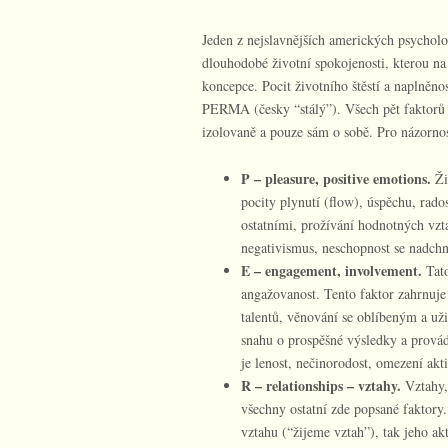
Jeden z nejslavnějších amerických psycholog
dlouhodobé životní spokojenosti, kterou 
koncepce. Pocit životního štěstí a naplněno
PERMA (česky “stálý”). Všech pět faktorů 
izolovaně a pouze sám o sobě. Pro názornos
P – pleasure, positive emotions.
Ži
pocity plynutí (flow), úspěchu, rad
ostatními, prožívání hodnotných vz
negativismus, neschopnost se nadchn
E – engagement, involvement.
Tato
angažovanost. Tento faktor zahrnuje 
talentů, věnování se oblíbeným a už
snahu o prospěšné výsledky a provád
je lenost, nečinorodost, omezení akt
R – relationships – vztahy.
Vztahy, 
všechny ostatní zde popsané faktory
vztahu (“žijeme vztah”), tak jeho ak