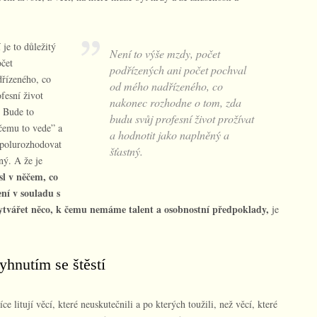
je to důležitý
Není to výše mzdy, počet
očet
podřízených ani počet pochval
řízeného, co
od mého nadřízeného, co
fesní život
nakonec rozhodne o tom, zda
. Bude to
budu svůj profesní život prožívat
čemu to vede” a
a hodnotit jako naplněný a
spolurozhodovat
šťastný.
ný. A že je
sl v něčem, co
ní v souladu s
vytvářet něco, k čemu nemáme talent a osobnostní předpoklady,
je
yhnutím se štěstí
ce litují věcí, které neuskutečnili a po kterých toužili, než věcí, které