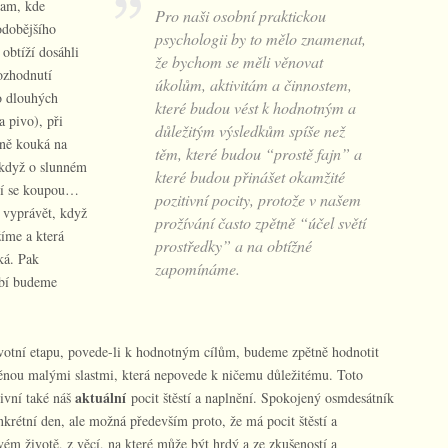
tam, kde
Pro naši osobní praktickou
odobějšího
psychologii by to mělo znamenat,
obtíží dosáhli
že bychom se měli věnovat
ozhodnutí
úkolům, aktivitám a činnostem,
lo dlouhých
které budou vést k hodnotným a
 pivo), při
důležitým výsledkům spíše než
ně kouká na
těm, které budou “prostě fajn” a
, když o slunném
které budou přinášet okamžité
tní se koupou…
pozitivní pocity, protože v našem
 vyprávět, když
prožívání často zpětně “účel světí
žíme a která
prostředky” a na obtížné
ká. Pak
zapomínáme.
obí budeme
ivotní etapu, povede-li k hodnotným cílům, budeme zpětně hodnotit
něnou malými slastmi, která nepovede k ničemu důležitému. Toto
aktuální
ivní také náš
pocit štěstí a naplnění. Spokojený osmdesátník
onkrétní den, ale možná především proto, že má pocit štěstí a
vém životě, z věcí, na které může být hrdý a ze zkušeností a