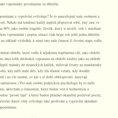
Jaké vzpomínky považujeme za důležité.
zpomínání a vyprávění ovlivňuje? Je to samozřejmě naše osobnost a
sti: Někdo má tendenci každý úspěch připisovat sobě, jiný zase ve
na 90% jako osobní tragédii, člověk, který si nevěří, vidí v mnohem
 vzpomínání i popisu situací však hraje roli ještě jedna důležitá
a základě výsledků, k nimž tato naše činnost či životní etapa vedla.
vnímat období, které vedlo k nějakému úspěšnému cíli, jako období
oto dnes tolik důchodců vzpomíná na období totality jako na období
ě lepili známky do stranických knížek, milovali fronty na mandarinky
doba, kdy měli malé děti, kdy žili šťastné vztahy, kdy dosáhli
 i na vše ostatní, co nás v té době obklopovalo, nazývají
ptimismu.) Pro naši osobní praktickou psychologii by to mělo
ům, aktivitám a činnostem, které budou vést k hodnotným a
udou “prostě fajn” a které budou přinášet okamžité pozitivní pocity,
ávění (které vždy ovlivňuje také prožívání a vyprávění aktuální)
 zapomínáme.