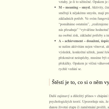
vztahy, je-li to užitečné. Opakem je
M – meaning – smysl.
Aktivity, čin
směřují k nějakému smyslu, mají pro
základních potřeb. Ve svém fungován
“pomáháme ostatním”, „realizujeme 
nás přesahuje” “vytváříme hodnotné
na osobní zisk, základní potřeby a i
A – achievement – dosažení, úspěc
se našim aktivitám nejen věnovat, a
výsledek, konkrétní užitek, jasné ř
překonávat neúspěchy, musíme být o
překážky. Opakem je věčná váhavost,
rychlé vzdání se.
Štěstí je to, co si o něm 
Další zajímavý a důležitý přínos v chápání 
psychologických teorií. Upozorňuje nás, že 
danou životní etapu či zaměstnání prožili, al