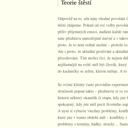
Teorie štěstí
Odpověď na to, zda nám vhodné povolání či 
štěstí chápeme. Pokud od své volby povolán
příliv příjemných emocí, nadšení každé ráno
naše představa samozřejmě naivní a v tako
proto, že to není reálně možné – protože to, 
Ale i proto, že aktuální prožívání a aktuáln
přeceňovány. Tím nechci říci, že nejsou dů
nejšťastnější na světě měl být člověk, kter
do kachničky se zelím, kterou miluje. A to 
Se svými klienty často provádím experiment
stručnosti popsat takto – představte si ve s
historii některý okamžik či etapu, kdy jste
spokojený, kdy jste měl pocit životního napl
A nyní si vybavte všechny problémy, konflik
které jste v tomto období měl – konflikty s
problémy s termíny, hádky, strachy… Samo