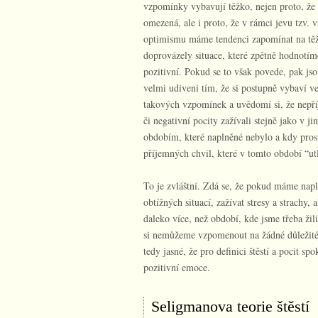
vzpomínky vybavují těžko, nejen proto, že 
omezená, ale i proto, že v rámci jevu tzv.
optimismu máme tendenci zapomínat na těžk
doprovázely situace, které zpětně hodnotím
pozitivní. Pokud se to však povede, pak jsou
velmi udiveni tím, že si postupně vybaví v
takových vzpomínek a uvědomí si, že nepří
či negativní pocity zažívali stejně jako v j
obdobím, které naplněné nebylo a kdy prost
příjemných chvil, které v tomto období “utl
To je zvláštní. Zdá se, že pokud máme napl
obtížných situací, zažívat stresy a strachy,
daleko více, než období, kde jsme třeba žil
si nemůžeme vzpomenout na žádné důležité 
tedy jasné, že pro definici štěstí a pocit s
pozitivní emoce.
Seligmanova teorie štěstí