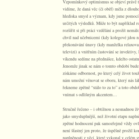
Vzpomínkový optimismus se objeví právě 
vidíme, že daná věc (či oběť) měla z dlouh
hlediska smysl a význam, kdy jsme pomocí 
určitých výsledků. Může to být například r
rozšířit si při práci vzdělání a prožít nemá
chvil nad učebnicemi (kdy kolegové jdou na
překonávání únavy (kdy manželka relaxova
televizi) a vnitřním častování se invektivy
víkendu sedíme na přednášce, kdežto osta
Jenomže jinak se nám o tomto období bude
získáme odbornost, po který celý život tou
nám umožní věnovat se oboru, který nás lá
řekneme zpětně “stálo to za to” a toto obd
vnímat s odlišným akcentem…
Stručně řečeno – i obtížnou a nesnadnou ž
jako smysluplnější, než životní etapu napl
zpětné hodnocení pak samozřejmě vždy ovl
není šťastný jen proto, že úspěšně prožil k
naplněnosti z věcí, které vykonal v celém s