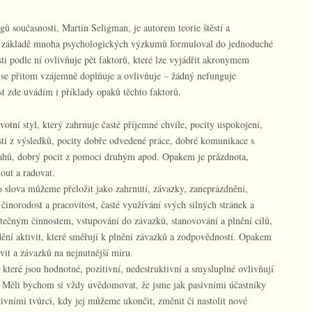
ů současnosti, Martin Seligman, je autorem teorie štěstí a
na základě mnoha psychologických výzkumů formuloval do jednoduché
sti podle ní ovlivňuje pět faktorů, které lze vyjádřit akronymem
se přitom vzájemně doplňuje a ovlivňuje – žádný nefunguje
t zde uvádím i příklady opaků těchto faktorů.
votní styl, který zahrnuje časté příjemné chvíle, pocity uspokojení,
osti z výsledků, pocity dobře odvedené práce, dobré komunikace s
tahů, dobrý pocit z pomoci druhým apod. Opakem je prázdnota,
out a radovat.
 slova můžeme přeložit jako zahrnutí, závazky, zaneprázdnění,
činorodost a pracovitost, časté využívání svých silných stránek a
itečným činnostem, vstupování do závazků, stanovování a plnění cílů,
ění aktivit, které směřují k plnění závazků a zodpovědností. Opakem
ivit a závazků na nejnutnější míru.
které jsou hodnotné, pozitivní, nedestruktivní a smysluplné ovlivňují
. Měli bychom si vždy uvědomovat, že jsme jak pasivními účastníky
tivními tvůrci, kdy jej můžeme ukončit, změnit či nastolit nové