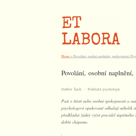
Home
»
Povolání, osobní naplnění, spokojenost: Psyc
Povolání, osobní naplnění, 
·
·
Dalibor Špok
Praktická psychologie
Psát o štěstí nebo osobní spokojenosti a r
psychologové opakovaně odhalují několik st
předkládat žádný výčet pravidel úspěšného ž
dobře chápeme.