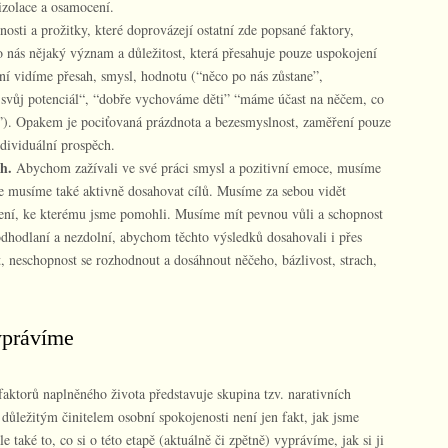
 izolace a osamocení.
nosti a prožitky, které doprovázejí ostatní zde popsané faktory,
 nás nějaký význam a důležitost, která přesahuje pouze uspokojení
í vidíme přesah, smysl, hodnotu (“něco po nás zůstane”,
svůj potenciál“, “dobře vychováme děti” “máme účast na něčem, co
”). Opakem je pociťovaná prázdnota a bezesmyslnost, zaměření pouze
ndividuální prospěch.
h.
Abychom zažívali ve své práci smysl a pozitivní emoce, musíme
le musíme také aktivně dosahovat cílů. Musíme za sebou vidět
ešení, ke kterému jsme pomohli. Musíme mít pevnou vůli a schopnost
dhodlaní a nezdolní, abychom těchto výsledků dosahovali i přes
 neschopnost se rozhodnout a dosáhnout něčeho, bázlivost, strach,
vyprávíme
faktorů naplněného života představuje skupina tzv. narativních
důležitým činitelem osobní spokojenosti není jen fakt, jak jsme
e také to, co si o této etapě (aktuálně či zpětně) vyprávíme, jak si ji