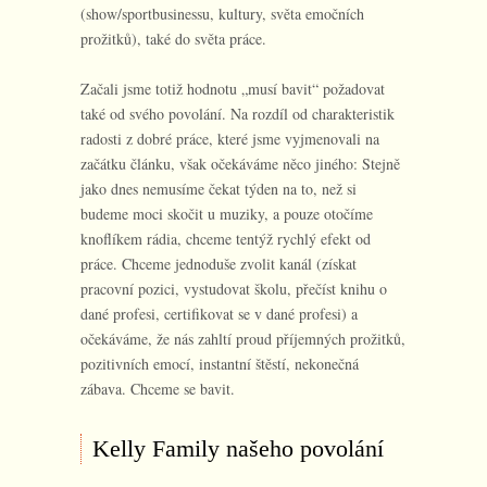
(show/sportbusinessu, kultury, světa emočních
prožitků), také do světa práce.
Začali jsme totiž hodnotu „musí bavit“ požadovat
také od svého povolání. Na rozdíl od charakteristik
radosti z dobré práce, které jsme vyjmenovali na
začátku článku, však očekáváme něco jiného: Stejně
jako dnes nemusíme čekat týden na to, než si
budeme moci skočit u muziky, a pouze otočíme
knoflíkem rádia, chceme tentýž rychlý efekt od
práce. Chceme jednoduše zvolit kanál (získat
pracovní pozici, vystudovat školu, přečíst knihu o
dané profesi, certifikovat se v dané profesi) a
očekáváme, že nás zahltí proud příjemných prožitků,
pozitivních emocí, instantní štěstí, nekonečná
zábava. Chceme se bavit.
Kelly Family našeho povolání