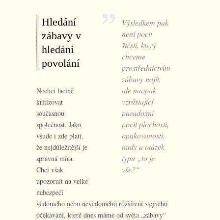
Hledání
Výsledkem pak
není pocit
zábavy v
štěstí, který
hledání
chceme
povolání
prostřednictvím
zábavy najít,
ale naopak
Nechci lacině
vzrůstající
kritizovat
paradoxní
současnou
pocit plochosti,
společnost. Jako
opakovanosti,
všude i zde platí,
nudy a otázek
že nejdůležitější je
typu „to je
správná míra.
vše?“
Chci však
upozornit na velké
nebezpečí
vědomého nebo nevědomého rozšíření stejného
očekávání, které dnes máme od světa „zábavy“