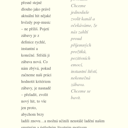
přesně stejně
Chceme
dlouho jako právě
jednoduše
aktuální hit nějaké
zvolit kanál a
hvězdy pop-music
očekáváme, že
– ne příliš. Pojetí
nás zahltí
zábavy je z
proud
definice rychlé,
příjemných
instantní a
prožitků,
konečné. Střídá ji
pozitivních
zábava nová. Co
emocí,
nám zbývá, pokud
instantní štěstí,
začneme naši práci
nekonečná
hodnotit kritériem
zábava.
zábavy, je nasnadě
Chceme se
– přeladit, zvolit
bavit.
nový hit, to vše
jen proto,
abychom brzy
ladili znovu…a možná učinili neustálé ladění našim
smutným a ústředním životním motivem.