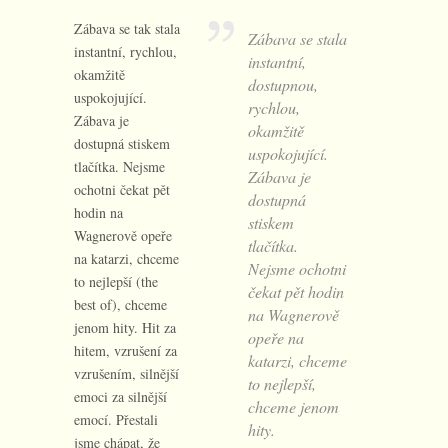
Zábava se tak stala
Zábava se stala
instantní, rychlou,
instantní,
okamžitě
dostupnou,
uspokojující.
rychlou,
Zábava je
okamžitě
dostupná stiskem
uspokojující.
tlačítka. Nejsme
Zábava je
ochotni čekat pět
dostupná
hodin na
stiskem
Wagnerově opeře
tlačítka.
na katarzi, chceme
Nejsme ochotni
to nejlepší (the
čekat pět hodin
best of), chceme
na Wagnerově
jenom hity. Hit za
opeře na
hitem, vzrušení za
katarzi, chceme
vzrušením, silnější
to nejlepší,
emoci za silnější
chceme jenom
emocí. Přestali
hity.
jsme chápat, že