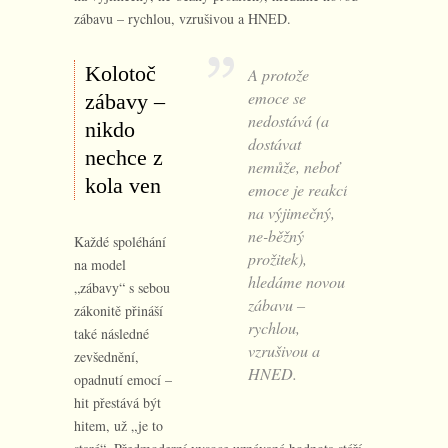
zábavu – rychlou, vzrušivou a HNED.
Kolotoč
A protože
emoce se
zábavy –
nedostává (a
nikdo
dostávat
nechce z
nemůže, neboť
kola ven
emoce je reakcí
na výjimečný,
ne-běžný
Každé spoléhání
prožitek),
na model
hledáme novou
„zábavy“ s sebou
zábavu –
zákonitě přináší
rychlou,
také následné
vzrušivou a
zevšednění,
HNED.
opadnutí emocí –
hit přestává být
hitem, už „je to