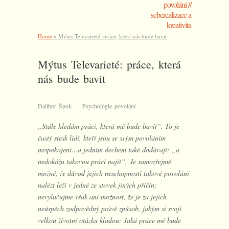
povolání //
seberealizace a
kreativita
Home
»
Mýtus Televarieté: práce, která nás bude bavit
Mýtus Televarieté: práce, která
nás bude bavit
·
·
Dalibor Špok
Psychologie povolání
„Stále hledám práci, která mě bude bavit“. To je
častý stesk lidí, kteří jsou se svým povoláním
nespokojeni…a jedním dechem také dodávají: „a
nedokážu takovou práci najít“. Je samozřejmě
možné, že důvod jejich neschopnosti takové povolání
nalézt leží v jedné ze stovek jiných příčin;
nevylučujme však ani možnost, že je za jejich
neúspěch zodpovědný právě způsob, jakým si svojí
velkou životní otázku kladou: Jaká práce mě bude