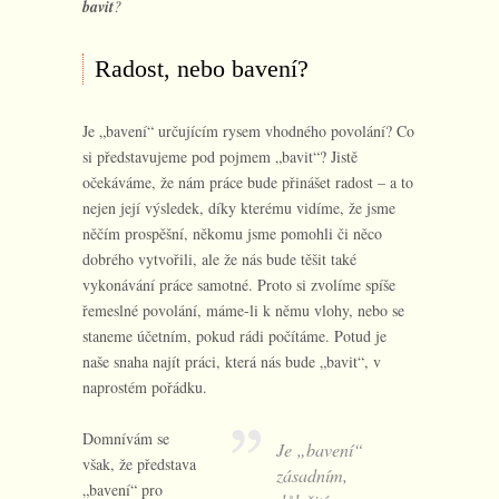
bavit
?
Radost, nebo bavení?
Je „bavení“ určujícím rysem vhodného povolání? Co
si představujeme pod pojmem „bavit“? Jistě
očekáváme, že nám práce bude přinášet radost – a to
nejen její výsledek, díky kterému vidíme, že jsme
něčím prospěšní, někomu jsme pomohli či něco
dobrého vytvořili, ale že nás bude těšit také
vykonávání práce samotné. Proto si zvolíme spíše
řemeslné povolání, máme-li k němu vlohy, nebo se
staneme účetním, pokud rádi počítáme. Potud je
naše snaha najít práci, která nás bude „bavit“, v
naprostém pořádku.
Domnívám se
Je „bavení“
však, že představa
zásadním,
„bavení“ pro