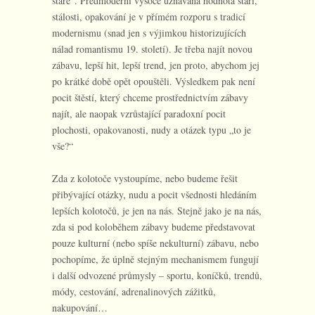
staré“. Předmoderní vysoce uznávaná hodnota stáří,
stálosti, opakování je v přímém rozporu s tradicí
modernismu (snad jen s výjimkou historizujících
nálad romantismu 19. století). Je třeba najít novou
zábavu, lepší hit, lepší trend, jen proto, abychom jej
po krátké době opět opouštěli. Výsledkem pak není
pocit štěstí, který chceme prostřednictvím zábavy
najít, ale naopak vzrůstající paradoxní pocit
plochosti, opakovanosti, nudy a otázek typu „to je
vše?“
Zda z kolotoče vystoupíme, nebo budeme řešit
přibývající otázky, nudu a pocit všednosti hledáním
lepších kolotočů, je jen na nás. Stejně jako je na nás,
zda si pod koloběhem zábavy budeme představovat
pouze kulturní (nebo spíše nekulturní) zábavu, nebo
pochopíme, že úplně stejným mechanismem fungují
i další odvozené průmysly – sportu, koníčků, trendů,
módy, cestování, adrenalinových zážitků,
nakupování…