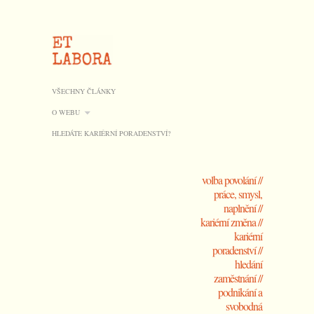
VŠECHNY ČLÁNKY
O WEBU
HLEDÁTE KARIÉRNÍ PORADENSTVÍ?
volba povolání //
práce, smysl,
naplnění //
kariérní změna //
kariérní
poradenství //
hledání
zaměstnání //
podnikání a
svobodná