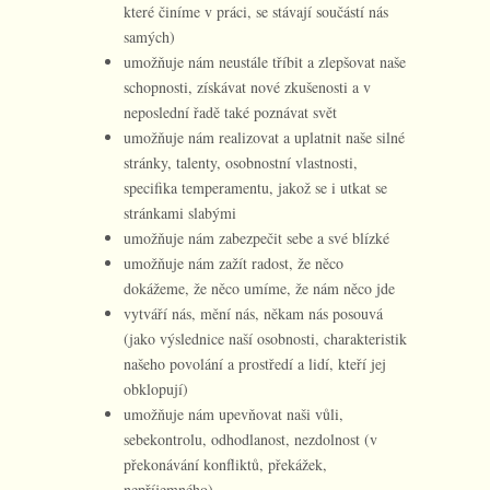
které činíme v práci, se stávají součástí nás
samých)
umožňuje nám neustále tříbit a zlepšovat naše
schopnosti, získávat nové zkušenosti a v
neposlední řadě také poznávat svět
umožňuje nám realizovat a uplatnit naše silné
stránky, talenty, osobnostní vlastnosti,
specifika temperamentu, jakož se i utkat se
stránkami slabými
umožňuje nám zabezpečit sebe a své blízké
umožňuje nám zažít radost, že něco
dokážeme, že něco umíme, že nám něco jde
vytváří nás, mění nás, někam nás posouvá
(jako výslednice naší osobnosti, charakteristik
našeho povolání a prostředí a lidí, kteří jej
obklopují)
umožňuje nám upevňovat naši vůli,
sebekontrolu, odhodlanost, nezdolnost (v
překonávání konfliktů, překážek,
nepříjemného)