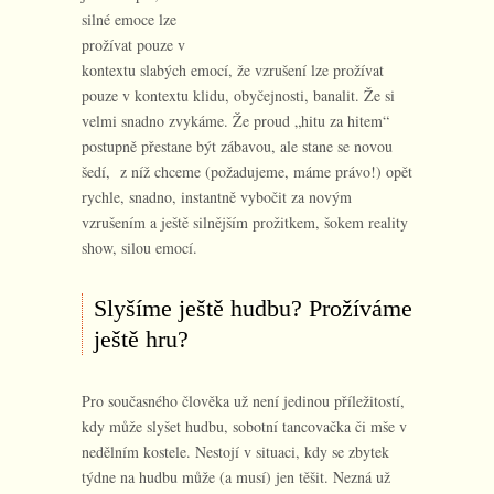
silné emoce lze
prožívat pouze v
kontextu slabých emocí, že vzrušení lze prožívat
pouze v kontextu klidu, obyčejnosti, banalit. Že si
velmi snadno zvykáme. Že proud „hitu za hitem“
postupně přestane být zábavou, ale stane se novou
šedí, z níž chceme (požadujeme, máme právo!) opět
rychle, snadno, instantně vybočit za novým
vzrušením a ještě silnějším prožitkem, šokem reality
show, silou emocí.
Slyšíme ještě hudbu? Prožíváme
ještě hru?
Pro současného člověka už není jedinou příležitostí,
kdy může slyšet hudbu, sobotní tancovačka či mše v
nedělním kostele. Nestojí v situaci, kdy se zbytek
týdne na hudbu může (a musí) jen těšit. Nezná už