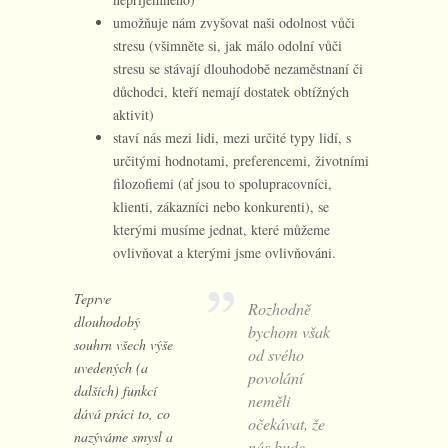
umožňuje nám zvyšovat naši odolnost vůči
stresu (všimněte si, jak málo odolní vůči
stresu se stávají dlouhodobě nezaměstnaní či
důchodci, kteří nemají dostatek obtížných
aktivit)
staví nás mezi lidi, mezi určité typy lidí, s
určitými hodnotami, preferencemi, životními
filozofiemi (ať jsou to spolupracovníci,
klienti, zákazníci nebo konkurenti), se
kterými musíme jednat, které můžeme
ovlivňovat a kterými jsme ovlivňováni.
Teprve
Rozhodně
dlouhodobý
bychom však
souhrn všech výše
od svého
uvedených (a
povolání
dalších) funkcí
neměli
dává práci to, co
očekávat, že
nazýváme smysl a
nás bude