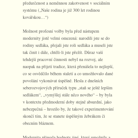
předurčenost a neměnnou zakotvenost v sociálním
systému („Naše rodina je již 300 let rodinou
kovářskou…“)
Možnost profesní volby byla před nástupem
modernity jistě velmi omezená: narodili jste se do
rodiny sedláka, přejali jste roli sedláka a museli jste
tak činit i dále, chtěli-li jste přežít. Důraz vaší
tehdejší pracovní činnosti nebyl na rozvoj, ale
naopak na přijetí tradice, která přenášela to nejlepší,
co se osvědčilo během staletí a co umožňovalo dané
povolání vykonávat úspěšně. Hesla z dnešních
seberozvojových příruček typu „staň se ještě lepším
sedlákem“, „vymýšlej stále něco nového“ – by byla
v kontextu předmoderní doby stejně absurdní, jako
nebezpečná – hrozilo by, že takové experimentování
skončí tím, že se stanete úspěšným žebrákem či
obecním bláznem.
Modernita přinesla hodnoty jiné, které umožnily a