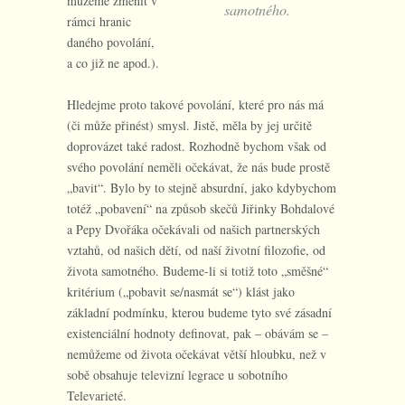
můžeme změnit v
samotného.
rámci hranic
daného povolání,
a co již ne apod.).
Hledejme proto takové povolání, které pro nás má
(či může přinést) smysl. Jistě, měla by jej určitě
doprovázet také radost. Rozhodně bychom však od
svého povolání neměli očekávat, že nás bude prostě
„bavit“. Bylo by to stejně absurdní, jako kdybychom
totéž „pobavení“ na způsob skečů Jiřinky Bohdalové
a Pepy Dvořáka očekávali od našich partnerských
vztahů, od našich dětí, od naší životní filozofie, od
života samotného. Budeme-li si totiž toto „směšné“
kritérium („pobavit se/nasmát se“) klást jako
základní podmínku, kterou budeme tyto své zásadní
existenciální hodnoty definovat, pak – obávám se –
nemůžeme od života očekávat větší hloubku, než v
sobě obsahuje televizní legrace u sobotního
Televarieté.