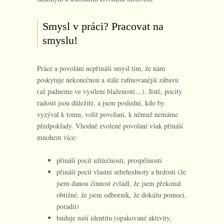
Smysl v práci? Pracovat na
smyslu!
Práce a povolání nepřináší smysl tím, že nám
poskytuje nekonečnou a stále rafinovanější zábavu
(až padneme ve vysílení blaženosti…). Jistě, pocity
radosti jsou důležité, a jsem poslední, kdo by
vyzýval k tomu, volit povolaní, k němuž nemáme
předpoklady. Vhodně zvolené povolání však přináší
mnohem více:
přináší pocit užitečnosti, prospěšnosti
přináší pocit vlastní sebehodnoty a hrdosti (že
jsem danou činnost zvládl, že jsem překonal
obtížné, že jsem odborník, že dokážu pomoci,
poradit)
buduje naší identitu (opakované aktivity,