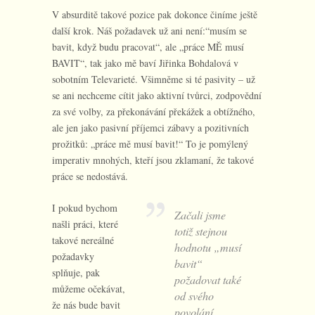
V absurditě takové pozice pak dokonce činíme ještě
další krok. Náš požadavek už ani není:“musím se
bavit, když budu pracovat“, ale „práce MĚ musí
BAVIT“, tak jako mě baví Jiřinka Bohdalová v
sobotním Televarieté. Všimněme si té pasivity – už
se ani nechceme cítit jako aktivní tvůrci, zodpovědní
za své volby, za překonávání překážek a obtížného,
ale jen jako pasivní příjemci zábavy a pozitivních
prožitků: „práce mě musí bavit!“ To je pomýlený
imperativ mnohých, kteří jsou zklamaní, že takové
práce se nedostává.
I pokud bychom
Začali jsme
našli práci, které
totiž stejnou
takové nereálné
hodnotu „musí
požadavky
bavit“
splňuje, pak
požadovat také
můžeme očekávat,
od svého
že nás bude bavit
povolání.