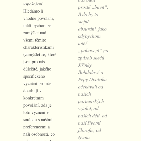
uspokojení.
prostě „bavit“.
Hledáme-li
Bylo by to
vhodné povolání,
stejně
měli bychom se
absurdní, jako
zamýšlet nad
kdybychom
všemi těmito
totéž
charakteristikami
„pobavení“ na
(zamýšlet se, které
způsob skečů
jsou pro nás
Jiřinky
důležité, jakého
Bohdalové a
specifického
Pepy Dvořáka
vyznění pro nás
očekávali od
dosahují v
našich
konkrétním
partnerských
povolání, zda je
vztahů, od
toto vyznění v
našich dětí, od
souladu s našimi
naší životní
preferencemi a
filozofie, od
naší osobností, co
života