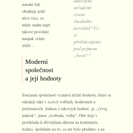
důležitým,
mnohé lidi
určujícím
obsahuje ještě
rysem
něco více, co
vhodného
může snahu najít
povolání? Co
takové povolání
si
naopak velmi
představujeme
ztížit…
pod pojmem
„bavit“?
Moderní
společnost
a její hodnoty
Současná společnost vyznává určité hodnoty, které se
odrážejí také v
našich
volbách, hodnotách a
preferencích. Jednou z takových hodnot je „vývoj,
pokrok“, jinou „svoboda, volba“. Obě stojí v
protikladu k dřívějšímu důrazu na kontinuitu,
tradici, spoléhání na to, co mi bylo předáno; a na