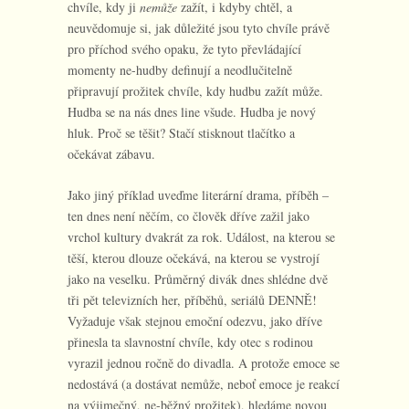
chvíle, kdy ji
nemůže
zažít, i kdyby chtěl, a
neuvědomuje si, jak důležité jsou tyto chvíle právě
pro příchod svého opaku, že tyto převládající
momenty ne-hudby definují a neodlučitelně
připravují prožitek chvíle, kdy hudbu zažít může.
Hudba se na nás dnes line všude. Hudba je nový
hluk. Proč se těšit? Stačí stisknout tlačítko a
očekávat zábavu.
Jako jiný příklad uveďme literární drama, příběh –
ten dnes není něčím, co člověk dříve zažil jako
vrchol kultury dvakrát za rok. Událost, na kterou se
těší, kterou dlouze očekává, na kterou se vystrojí
jako na veselku. Průměrný divák dnes shlédne dvě
tři pět televizních her, příběhů, seriálů DENNĚ!
Vyžaduje však stejnou emoční odezvu, jako dříve
přinesla ta slavnostní chvíle, kdy otec s rodinou
vyrazil jednou ročně do divadla. A protože emoce se
nedostává (a dostávat nemůže, neboť emoce je reakcí
na výjimečný, ne-běžný prožitek), hledáme novou