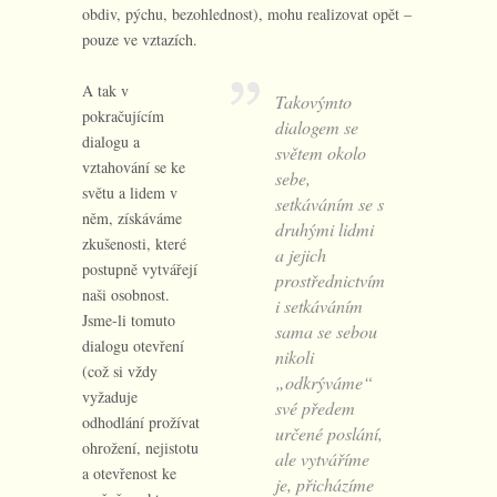
obdiv, pýchu, bezohlednost), mohu realizovat opět –
pouze ve vztazích.
A tak v
Takovýmto
pokračujícím
dialogem se
dialogu a
světem okolo
vztahování se ke
sebe,
světu a lidem v
setkáváním se s
něm, získáváme
druhými lidmi
zkušenosti, které
a jejich
postupně vytvářejí
prostřednictvím
naši osobnost.
i setkáváním
Jsme-li tomuto
sama se sebou
dialogu otevření
nikoli
(což si vždy
„odkrýváme“
vyžaduje
své předem
odhodlání prožívat
určené poslání,
ohrožení, nejistotu
ale vytváříme
a otevřenost ke
je, přicházíme