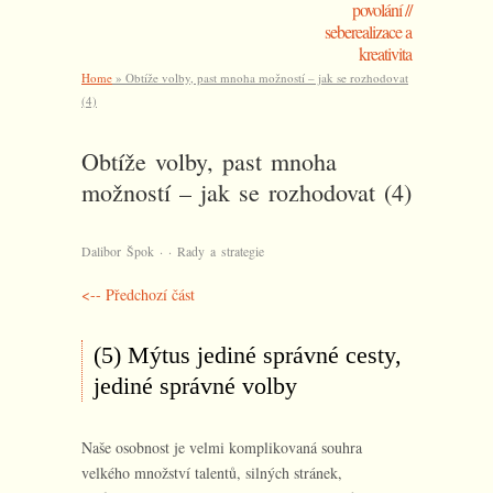
povolání //
seberealizace a
kreativita
Home
»
Obtíže volby, past mnoha možností – jak se rozhodovat
(4)
Obtíže volby, past mnoha
možností – jak se rozhodovat (4)
·
·
Dalibor Špok
Rady a strategie
<-- Předchozí část
(5) Mýtus jediné správné cesty,
jediné správné volby
Naše osobnost je velmi komplikovaná souhra
velkého množství talentů, silných stránek,