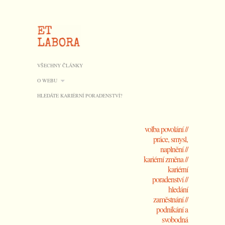
VŠECHNY ČLÁNKY
O WEBU
HLEDÁTE KARIÉRNÍ PORADENSTVÍ?
volba povolání //
práce, smysl,
naplnění //
kariérní změna //
kariérní
poradenství //
hledání
zaměstnání //
podnikání a
svobodná