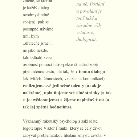
změně, se kterou
na ně. Poslání
je každý dialog
a povolání je
neodmyslitelně
totiž také a
spojen), pak se
zásadně vždy
postupně stáváme
vztahové,
tím, kým
dialogické.
„skutečně jsme”,
ne jako někdo,
kdo odhalil svou
osobnost pomocí introspekce či nalezl sobě
v tomto dialogu
předurčenou cestu, ale tak, že
(aktivitách, činnostech, vztazích a komunikaci)
realizujeme své jedinečné talenty (a tak je
nalézáme), uplatňujeme své silné stránky (a tak
si je uvědomujeme) a žijeme naplněný život (a
tak jej zpětně hodnotíme).
Významný rakouský psycholog a zakladatel
logoterapie Viktor Frankl, který se celý život
zabýval problematikou hledání smyslu života, v