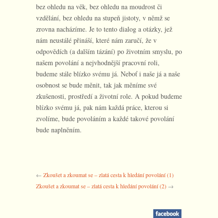
bez ohledu na věk, bez ohledu na moudrost či
vzdělání, bez ohledu na stupeň jistoty, v němž se
zrovna nacházíme. Je to tento dialog a otázky, jež
nám neustálé přináší, které nám zaručí, že v
odpovědích (a dalším tázání) po životním smyslu, po
našem povolání a nejvhodnější pracovní roli,
budeme stále blízko svému já. Neboť i naše já a naše
osobnost se bude měnit, tak jak měníme své
zkušenosti, prostředí a životní role. A pokud budeme
blízko svému já, pak nám každá práce, kterou si
zvolíme, bude povoláním a každé takové povolání
bude naplněním.
←
Zkoušet a zkoumat se – zlatá cesta k hledání povolání (1)
Zkoušet a zkoumat se – zlatá cesta k hledání povolání (2)
→