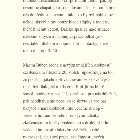
hlubokou existenciální či spirituální úlohu, pak jej
nesmíme chápat jako „odhalování“ čehosi, co je pro
nás dopředu stanoveno – tak jako by byl poklad už
někde ukrytý a my pouze hledali šipky a indicie,
které k němu vedou. Daleko spíše se naše situace
nalézání smyslu a naplňující práce odhaluje v
neustálém dialogu a odpovídání na otázky, které
tento dialog přináší.
Martin Buber, jedna z nevýznamnějších osobností
existenciální filozofie 20. století, upozorňuje na to,
že podstata jakéhokoli vztahování se ke světu je a
musí být dialogická. Chceme-li přijít na hlubší
smysl, hodnoty a poslání, které jsou pro nás důležité,
pak neodhalujeme něco, co je skryto (a pro nás
ukryto) v naší osobnosti, ale vedeme dialog –
vedeme ho sami se sebou, se svými talenty,
zkušenostmi a ideály, vedeme ho s druhými lidmi,
vedeme ho prostřednictvím své řeči, pocitů a
uvažování, ale i své práce, své činnosti, svých