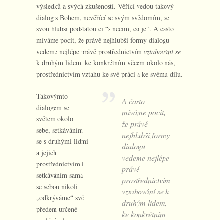
výsledků a svých zkušeností. Věřící vedou takový
dialog s Bohem, nevěřící se svým svědomím, se
svou hlubší podstatou či “s něčím, co je”. A často
míváme pocit, že právě nejhlubší formy dialogu
vedeme nejlépe právě prostřednictvím
vztahování se
k druhým lidem, ke konkrétním věcem okolo nás,
prostřednictvím vztahu ke své práci a ke svému dílu.
Takovýmto
A často
dialogem se
míváme pocit,
světem okolo
že právě
sebe, setkáváním
nejhlubší formy
se s druhými lidmi
dialogu
a jejich
vedeme nejlépe
prostřednictvím i
právě
setkáváním sama
prostřednictvím
se sebou nikoli
vztahování se k
„odkrýváme“ své
druhým lidem,
předem určené
ke konkrétním