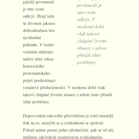
jejichž povinností
povinností je
je tuto cestu
tuto cestu
odkrýt. Hrají tedy
odkrýt. V
se životem jakousi
moderní době
dobrodružnou hru
však takové
na hledání
chápání životní
pokladu. V tomto
situace s sebou
vnímání můžeme
přináší silné
nalézt silný odraz
problémy.
historického
protestantského
pojetí predestinace
(osudové předurčenosti). V moderní době však
takové chápání životní situace s sebou často přináší
silné problémy.
Doprovodem takového přesvědčení je totiž neustálý
tlak na to, nemýlit se a rozhodnout se správně.
Pokud máme pouze jedno předurčení, pak se od něj
můžeme jakýmkoli nesprávným rozhodnutím