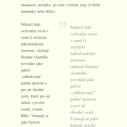
manažera, poradce, po role cvičitele jógy či třeba
maminky nebo dědy).
Někteří lidé,
Někteří lidé,
ovlivněni vírou v
ovlivněni vírou
osud či určitými
v osud či
náboženskými
určitými
teoriemi, vnímají
náboženskými
hledání vlastního
teoriemi,
povolání jako
vnímají hledání
jakési
vlastního
„odhalování“
povolání jako
jediné správné a
jakési
pro ně vhodné
„odhalování“
cesty, které pro ně
jediné správné
někdo vytvořil
a pro ně
(osud, vesmír,
vhodné cesty.
Bůh). Vnímají se
Vnímají se jako
jako bytosti,
bytosti, jejichž