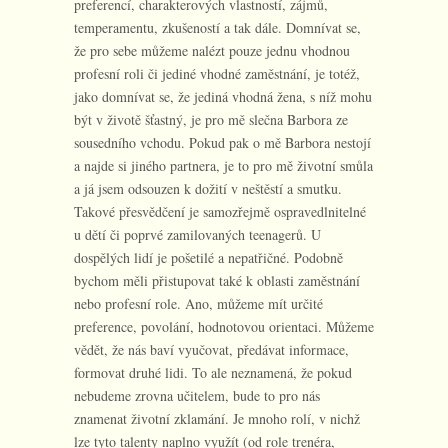
preferencí, charakterových vlastností, zájmů,
temperamentu, zkušeností a tak dále. Domnívat se,
že pro sebe můžeme nalézt pouze jednu vhodnou
profesní roli či jediné vhodné zaměstnání, je totéž,
jako domnívat se, že jediná vhodná žena, s níž mohu
být v životě šťastný, je pro mě slečna Barbora ze
sousedního vchodu. Pokud pak o mě Barbora nestojí
a najde si jiného partnera, je to pro mě životní smůla
a já jsem odsouzen k dožití v neštěstí a smutku.
Takové přesvědčení je samozřejmě ospravedlnitelné
u dětí či poprvé zamilovaných teenagerů. U
dospělých lidí je pošetilé a nepatřičné. Podobně
bychom měli přistupovat také k oblasti zaměstnání
nebo profesní role. Ano, můžeme mít určité
preference, povolání, hodnotovou orientaci. Můžeme
vědět, že nás baví vyučovat, předávat informace,
formovat druhé lidi. To ale neznamená, že pokud
nebudeme zrovna učitelem, bude to pro nás
znamenat životní zklamání. Je mnoho rolí, v nichž
lze tyto talenty naplno využít (od role trenéra,