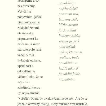
nechápeme a co
povolání a
nás přesahuje.
nejvhodnější
Vytváří se
pracovní roli,
pobýváním, jehož
budeme stále
předpokladem je
blízko svému
základní životní
já. A pokud
otevřenost a
budeme blízko
připravenost ke
svému já, pak
změnám, k nimž
nám každá
nás toto pobývání
práce, kterou si
vede. A to si
zvolíme, bude
vyžaduje odvahu,
povoláním a
upřímnost a
každé takové
odhodlání. A
povolání bude
vědomí toho, že se
naplněním.
nejedná o
záležitost, kterou
lze nějak finálně
“vyřešit”. Která by trvala týden, nebo rok. Ale že se
jedná o otevřený dialog, který musíme vést neustále,