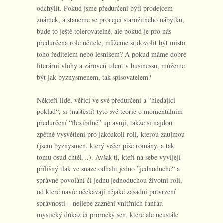
odchýlit. Pokud jsme předurčeni býti prodejcem
známek, a staneme se prodejci starožitného nábytku,
bude to ještě tolerovatelné, ale pokud je pro nás
předurčena role učitele, můžeme si dovolit být místo
toho ředitelem nebo lesníkem? A pokud máme dobré
literární vlohy a zároveň talent v businessu, můžeme
být jak byznysmenem, tak spisovatelem?
Někteří lidé, věřící ve své předurčení a “hledající
poklad“, si (naštěstí) tyto své teorie o momentálním
předurčení “flexibilně” upravují, takže si najdou
zpětné vysvětlení pro jakoukoli roli, kterou zaujmou
(jsem byznysmen, který večer píše romány, a tak
tomu osud chtěl…). Avšak ti, kteří na sebe vyvíjejí
přílišný tlak ve snaze odhalit jedno ”jednoduché“ a
správné povolání či jednu jednoduchou životní roli,
od které navíc očekávají nějaké zásadní potvrzení
správnosti – nejlépe zaznění vnitřních fanfár,
mystický důkaz či prorocký sen, které ale neustále