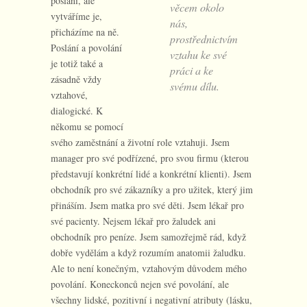
poslání, ale
věcem okolo
vytváříme je,
nás,
přicházíme na ně.
prostřednictvím
Poslání a povolání
vztahu ke své
je totiž také a
práci a ke
zásadně vždy
svému dílu.
vztahové,
dialogické. K
někomu se pomocí
svého zaměstnání a životní role vztahuji. Jsem
manager pro své podřízené, pro svou firmu (kterou
představují konkrétní lidé a konkrétní klienti). Jsem
obchodník pro své zákazníky a pro užitek, který jim
přináším. Jsem matka pro své děti. Jsem lékař pro
své pacienty. Nejsem lékař pro žaludek ani
obchodník pro peníze. Jsem samozřejmě rád, když
dobře vydělám a když rozumím anatomii žaludku.
Ale to není konečným, vztahovým důvodem mého
povolání. Koneckonců nejen své povolání, ale
všechny lidské, pozitivní i negativní atributy (lásku,