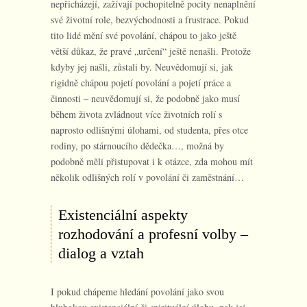
nepřicházejí, zažívají pochopitelně pocity nenaplnění
své životní role, bezvýchodnosti a frustrace. Pokud
tito lidé mění své povolání, chápou to jako ještě
větší důkaz, že pravé „určení“ ještě nenašli. Protože
kdyby jej našli, zůstali by. Neuvědomují si, jak
rigidně chápou pojetí povolání a pojetí práce a
činnosti – neuvědomují si, že podobně jako musí
během života zvládnout více životních rolí s
naprosto odlišnými úlohami, od studenta, přes otce
rodiny, po stárnoucího dědečka…, možná by
podobně měli přistupovat i k otázce, zda mohou mít
několik odlišných rolí v povolání či zaměstnání…
Existenciální aspekty
rozhodování a profesní volby –
dialog a vztah
I pokud chápeme hledání povolání jako svou