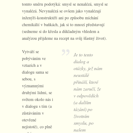
tomto směru podotýká: smysl se nenalézá, smysl se
vynalézá. Nevynalézá se ovšem jako vynalézají
inženýři-konstruktéři ani po způsobu míchání
chemikálií v baňkách, jak si to mnozí představují
(sedneme si do křesla a důkladným vhledem a
analýzou přijdeme na recept na svůj šťastný život).
Vytváří se
Je to tento
pobýváním ve
dialog a
vztazích a v
otázky, jež nám
dialogu sama se
neustálé
sebou, s
přináší, které
významnými
nám zaručí, že
druhými lidmi, se
v odpovědích
světem okolo nás i
(a dalším
v dialogu s tím (a
tázání) po
zůstáváním v
životním
otevřené
smyslu, po
nejistotě), co plně
našem