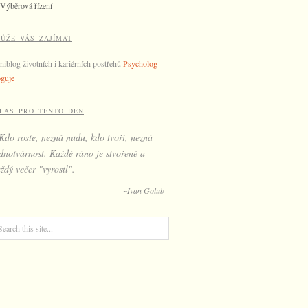
Výběrová řízení
ŮŽE VÁS ZAJÍMAT
niblog životních i kariérních postřehů
Psycholog
oguje
LAS PRO TENTO DEN
Kdo roste, nezná nudu, kdo tvoří, nezná
dnotvárnost. Každé ráno je stvořené a
ždý večer "vyrostl".
~Ivan Golub