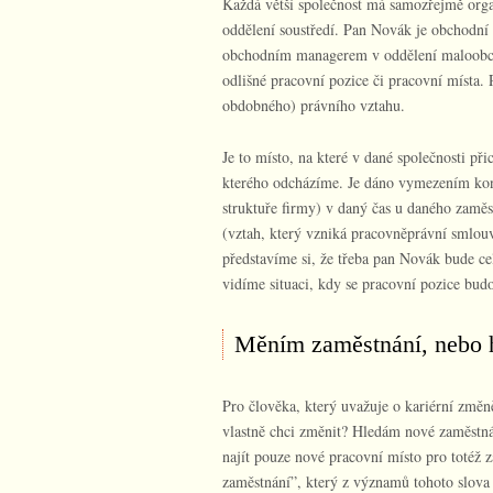
Každá větší společnost má samozřejmě organ
oddělení soustředí. Pan Novák je obchodní
obchodním managerem v oddělení maloobcho
odlišné pracovní pozice či pracovní místa
obdobného) právního vztahu.
Je to místo, na které v dané společnosti při
kterého odcházíme. Je dáno vymezením konk
struktuře firmy) v daný čas u daného zamě
(vztah, který vzniká pracovněprávní smlouvo
představíme si, že třeba pan Novák bude ce
vidíme situaci, kdy se pracovní pozice budou
Měním zaměstnání, nebo 
Pro člověka, který uvažuje o kariérní změně
vlastně chci změnit? Hledám nové zaměstnán
najít pouze nové pracovní místo pro totéž
zaměstnání”, který z významů tohoto slo