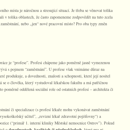
ho místa je náročnou a stresující situací. Je třeba se věnovat tolika
li v tolika oblastech, že často zapomeneme zodpovědět na tuto zcela
 zaměstnání, nebo „jen“ nové pracovní místo? Pro oba typy změn
áce je “profese”. Profesi chápeme jako poměrně jasně vymezenou
ekrývá s pojmem “zaměstnání”. U profese však vnímáme důraz na
ré produkuje, a dovednosti, znalosti a schopnosti, které její nositel
á se o člověka, který vystudoval lékařskou fakultu a má patřičnou
to poměrně oddělená sociální role od ostatních profesí – architekta či
tnání či specializace (s profesí lékaře mohu vykonávat zaměstnání
ysokoškolský učitel”, „revizní lékař zdravotní pojišťovny“) a
ozice (“primář 1. interní kliniky Městské nemocnice Ostrov”). Pokud
dovednostech, kvalitách či předpokladech,
ávě o
které pro ni