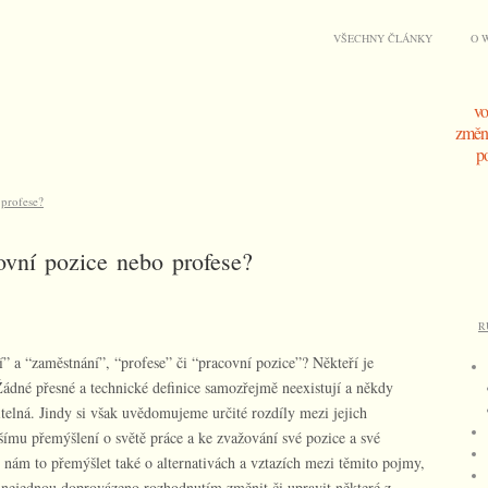
VŠECHNY ČLÁNKY
O 
vo
změna
po
 profese?
ovní pozice nebo profese?
R
” a “zaměstnání”, “profese” či “pracovní pozice”? Někteří je
 Žádné přesné a technické definice samozřejmě neexistují a někdy
telná. Jindy si však uvědomujeme určité rozdíly mezi jejich
mu přemýšlení o světě práce a ke zvažování své pozice a své
 nám to přemýšlet také o alternativách a vztazích mezi těmito pojmy,
 nejednou doprovázeno rozhodnutím změnit či upravit některé z