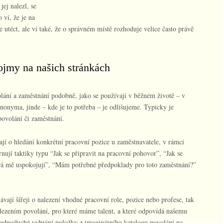
jej nalezl, se
 ví, že je na
utéct, ale ví také, že o správném místě rozhoduje velice často právě
jmy na našich stránkách
ání a zaměstnání podobně, jako se používají v běžném životě – v
nonyma, jinde – kde je to potřeba – je odlišujeme. Typicky je
povolání či zaměstnání.
jí o hledání konkrétní pracovní pozice u zaměstnavatele, v rámci
ují taktiky typu “Jak se připravit na pracovní pohovor”, “Jak se
á mě uspokojují”, “Mám potřebné předpoklady pro toto zaměstnání?”
vají šířeji o nalezení vhodné pracovní role, pozice nebo profese, tak
alezením povolání, pro které máme talent, a které odpovídá našemu
jednoduché vybrání položky z imaginárního katalogu povolání na