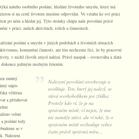
týká našeho osobního poslání, hledání životního smyslu, které má
 kterou si na cestě životem musíme odpovídat. Ve vztahu ke své práci
trat po něm a hledat jej. Tyto stránky chápu naše povolání právě
ění v práci, našich aktivitách, rolích a činnostech.
ézání poslání a smyslu v jiných podobách a životních situacích
aktivismus, komunitní činnost), ani tím nechceme říci, že by pracovní
ktivity, v nichž člověk smysl nalézá. Právě naopak – rovnováha a zlatá
asto dokonce jediným možným řešením.
ejen známý
Nalezení povolání osvobozuje a
námý nápis
uvolňuje. Ten, který jej nalezl, se
fská věštírna
stává workoholikem jen zřídka:
vat a přitahovat
Protože kdo ví, že je na
velmi
správném místě, ví nejen, že mu
saženo velmi
nic nemůže utéct, ale ví také, že o
a poslání tedy
správném místě rozhoduje velice
ebudeme se v
často právě správná míra…
k. Nalezení