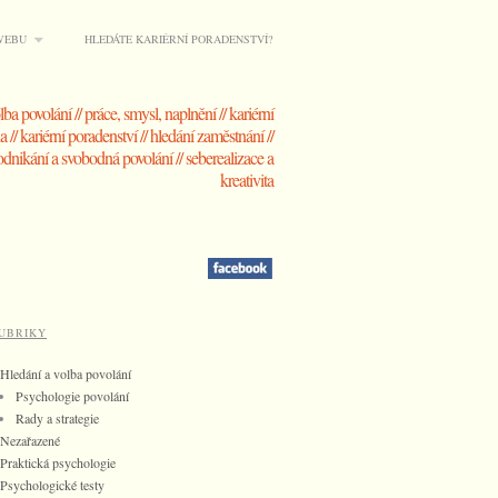
WEBU
HLEDÁTE KARIÉRNÍ PORADENSTVÍ?
lba povolání // práce, smysl, naplnění // kariérní
 // kariérní poradenství // hledání zaměstnání //
dnikání a svobodná povolání // seberealizace a
kreativita
UBRIKY
Hledání a volba povolání
Psychologie povolání
Rady a strategie
Nezařazené
Praktická psychologie
Psychologické testy