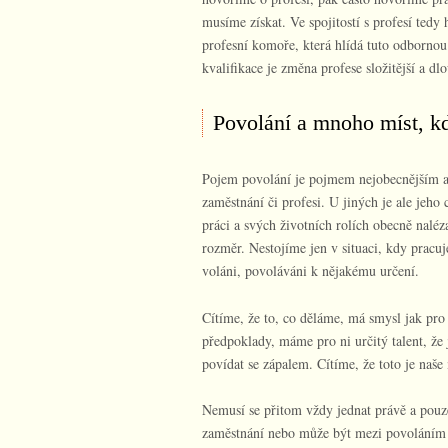
musíme získat. Ve spojitostí s profesí tedy
profesní komoře, která hlídá tuto odbornou
kvalifikace je změna profese složitější a 
Povolání a mnoho míst, kd
Pojem povolání je pojmem nejobecnějším a 
zaměstnání či profesi. U jiných je ale jeh
práci a svých životních rolích obecně naléz
rozměr. Nestojíme jen v situaci, kdy pracu
voláni, povoláváni k nějakému určení.
Cítíme, že to, co děláme, má smysl jak pro
předpoklady, máme pro ni určitý talent, že 
povídat se zápalem. Cítíme, že toto je naše 
Nemusí se přitom vždy jednat právě a pouz
zaměstnání nebo může být mezi povoláním