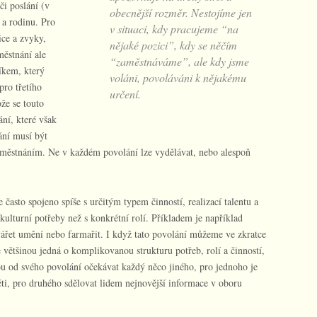
či poslání (v
obecnější rozměr. Nestojíme jen
i a rodinu. Pro
v situaci, kdy pracujeme “na
ice a zvyky,
nějaké pozici”, kdy se něčím
městnání ale
“zaměstnáváme”, ale kdy jsme
níkem, který
voláni, povoláváni k nějakému
pro třetího
určení.
že se touto
ání, které však
ání musí být
městnáním. Ne v každém povolání lze vydělávat, nebo alespoň
 často spojeno spíše s určitým typem činností, realizací talentu a
ulturní potřeby než s konkrétní rolí. Příkladem je například
ářet umění nebo farmařit. I když tato povolání můžeme ve zkratce
 většinou jedná o komplikovanou strukturu potřeb, rolí a činností,
ou od svého povolání očekávat každý něco jiného, pro jednoho je
ti, pro druhého sdělovat lidem nejnovější informace v oboru