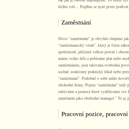
těchto rolí… Pojďme se nyní proto podívat
Zaměstnání
Slovo “zaměstnání” je obvykle chápáno jako
“zaměstnanecký vztah”, který je řízen zá
společnosti, přičemž velkou právní i obecn
máme svého šéfa a pobíráme plat nebo mzd
zaměstnáním, jsou takzvaná svobodná povo
sochař, soukromý praktický lékař nebo práv
“zaměstnání”. Podobně o sobě může hovořit
obchodní firmy. Pojem “zaměstnání” tedy p
zabýváme a pomocí které vyděláváme své ž
zaměstnán jako obchodní manager.” To je je
Pracovní pozice, pracovní