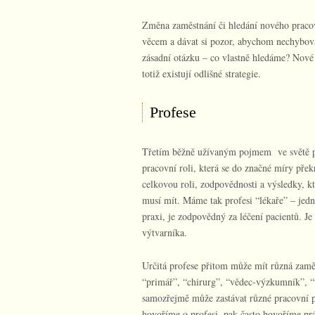
Změna zaměstnání či hledání nového pracovní
věcem a dávat si pozor, abychom nechybova
zásadní otázku – co vlastně hledáme? Nové
totiž existují odlišné strategie.
Profese
Třetím běžně užívaným pojmem ve světě pr
pracovní roli, která se do značné míry př
celkovou roli, zodpovědnosti a výsledky, kte
musí mít. Máme tak profesi “lékaře” – jedn
praxi, je zodpovědný za léčení pacientů. Je 
výtvarníka.
Určitá profese přitom může mít různá zaměs
“primář”, “chirurg”, “vědec-výzkumník”, “v
samozřejmě může zastávat různé pracovní p
hovoříme o profesi, pak často hovoříme pr