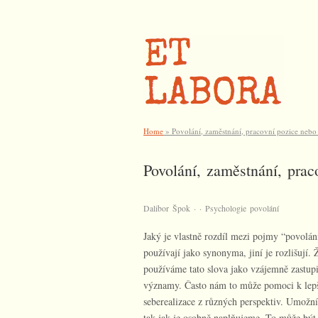
Home
»
Povolání, zaměstnání, pracovní pozice nebo
Povolání, zaměstnání, prac
·
·
Dalibor Špok
Psychologie povolání
Jaký je vlastně rozdíl mezi pojmy “povolání
používají jako synonyma, jiní je rozlišují.
používáme tato slova jako vzájemně zastupi
významy. Často nám to může pomoci k lepší
seberealizace z různých perspektiv. Umožní
tak jak je osobně naplňujeme. To může být