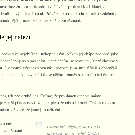
 hovoříme často o profesním vzdělávání, profesní kvalifikaci, o
 kvalitu svých členů apod. Právě z tohoto důvodu nutného vzdělání a
dlouhodobější proces než pouze změna zaměstnání.
e jej nalézt
proto také nejobtížněji uchopitelným. Někdo jej chápe podobně jako
o chápání spojeno s posláním, s naplněním, se smyslem, který chceme v
at. I samotný význam slova nás upozorňuje na určitý širší a obecnější
jeme “na nějaké pozici”, kdy se něčím “zaměstnáváme”, ale kdy jsme
 nás, tak pro druhé lidi. Cítíme, že pro danou činnost máme
je v naší přirozenosti, že nám jde a že nás také baví. Dokážeme o ní
místo v životě, že jsme jím užiteční.
e o naše
I samotný význam slova nás
 a zaměstnáním
upozorňuje na určitý širší a