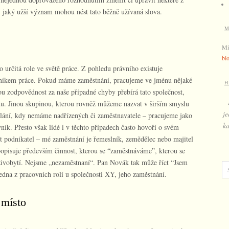
, jaký užší význam mohou nést tato běžně užívaná slova.
M
Mi
bl
 určitá role ve světě práce. Z pohledu právního existuje
koníkem práce. Pokud máme zaměstnání, pracujeme ve jménu nějaké
H
ou zodpovědnost za naše případné chyby přebírá tato společnost,
u. Jinou skupinou, kterou rovněž můžeme nazvat v širším smyslu
je
lání, kdy nemáme nadřízených či zaměstnavatele – pracujeme jako
ka
ník. Přesto však lidé i v těchto případech často hovoří o svém
 podnikatel – mé zaměstnání je řemeslník, zemědělec nebo majitel
opisuje především činnost, kterou se “zaměstnáváme”, kterou se
ivobytí. Nejsme „nezaměstnaní“. Pan Novák tak může říct “Jsem
dna z pracovních rolí u společnosti XY, jeho zaměstnání.
 místo