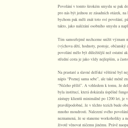
Povolání v tomto širokém smyslu se pak do
pro nás být jednou ze zásadních otázek, na
bychom pak měli znát toto své povolání, pá
takto, jako nalézání osobního smyslu a napln
Tím samozřejmě nechceme snížit význam nal
(výchova dětí, hodnoty, postoje, občanský 
povolání mělo být důležitější než ostatní a
střední cesta je jako vždy nejlepším, a č
Na prastaré a slavné delfské věštírně byl n
nápis “Poznej sama sebe”, ale také méně z
“Ničeho příliš”. A vzhledem k tomu, že del
byla institucí, která dokázala úspěšně fungo
zástupy klientů minimálně po 1200 let, je 
pravděpodobné, že v těchto tezích bude ob
mnoho moudrosti. Nalezení svého povolání 
neznamená, že se staneme workoholiky a n
životě věnovat ničemu jinému. Právě naopa