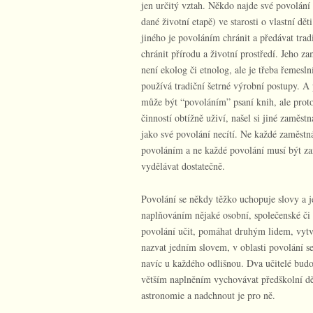
jen určitý vztah. Někdo najde své povolání 
dané životní etapě) ve starosti o vlastní dět
jiného je povoláním chránit a předávat trad
chránit přírodu a životní prostředí. Jeho za
není ekolog či etnolog, ale je třeba řemesl
používá tradiční šetrné výrobní postupy. A 
může být “povoláním” psaní knih, ale proto
činností obtížně uživí, našel si jiné zaměstn
jako své povolání necítí. Ne každé zaměstn
povoláním a ne každé povolání musí být za
vydělávat dostatečně.
Povolání se někdy těžko uchopuje slovy a je
naplňováním nějaké osobní, společenské či k
povolání učit, pomáhat druhým lidem, vytv
nazvat jedním slovem, v oblasti povolání se
navíc u každého odlišnou. Dva učitelé bud
větším naplněním vychovávat předškolní dě
astronomie a nadchnout je pro ně.