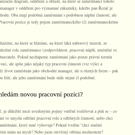
izační diagram, oddělení a oblasti, na které se zaměstnanci tohoto
 manager v oddělení pro významné zákazníky, kdežto pan Řezáč je
du. Oba mají podobná zaměstnání s podobnou náplní činností, ale
. Pracovní pozice je tedy pojem zaměstnaneckého (či zaměstnaneckému
cházíme, na které se hlásíme, na které láká náborový inzerát, ze
rétní role zaměstnance (zodpovědnost, pracovní náplň, umístění ve
stnavatele. Pokud nechápeme zaměstnání jako pouze právní termín
u), ale spíše jako nějaký typ pracovní činnosti (viz výše) a
lý život zaměstnán jako obchodní manager, ale u různých firem – pak
 lišit, ale jeho zaměstnání bude stále stejné či podobné.
hledám novou pracovní pozici?
, je důležité mezi uvedenými pojmy vnitřně rozlišovat a ptát se – co
í ve smyslu odlišné pracovní role a odlišných činností, nebo chci
 zaměstnání, které mně vyhovuje? Pokud tvrdím “chci změnit
va tím mám na mysli? Nebo jsem otevřený oběma možnostem?