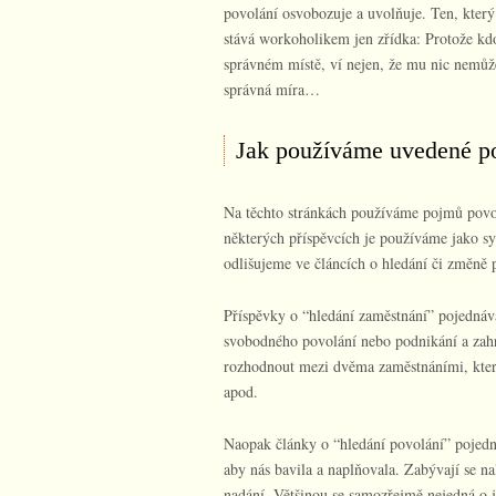
povolání osvobozuje a uvolňuje. Ten, který 
stává workoholikem jen zřídka: Protože kdo
správném místě, ví nejen, že mu nic nemůže 
správná míra…
Jak používáme uvedené po
Na těchto stránkách používáme pojmů povol
některých příspěvcích je používáme jako sy
odlišujeme ve článcích o hledání či změně 
Příspěvky o “hledání zaměstnání” pojednáva
svobodného povolání nebo podnikání a zahrn
rozhodnout mezi dvěma zaměstnáními, kter
apod.
Naopak články o “hledání povolání” pojedná
aby nás bavila a naplňovala. Zabývají se n
nadání. Většinou se samozřejmě nejedná o 